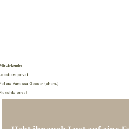
Mitwirkende:
Location: privat
Fotos: Vanessa Goeser (ehem.)
Floristik: privat