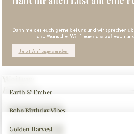
Habt ihr auch Lust auf eine F
Dann meldet euch gerne bei uns und wir sprechen üb
und Wünsche. Wir freuen uns auf euch und
Jetzt Anfrage senden
Weitere
Einblicke
Earth & Ember
Jacqueline & Jendrik
Alle Events ansehen
Boho Birthday Vibes
Hochzeit ansehen
Rabea
Golden Harvest
Hochzeit ansehen