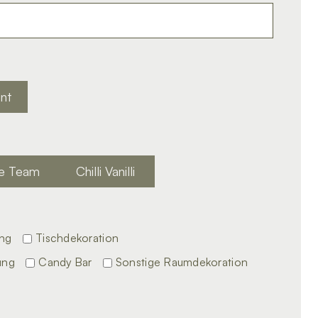
nt
he Team
Chilli Vanilli
ung
Tischdekoration
ung
Candy Bar
Sonstige Raumdekoration