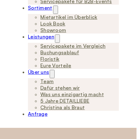
Servicepakete für B2B-Events
Sortiment
Mietartikel im Überblick
Look Book
Showroom
Leistungen
Servicepakete im Vergleich
Buchungsablauf
Floristik
Eure Vorteile
Über uns
Team
Dafür stehen wir
Was uns einzigartig macht
5 Jahre DETAILLIEBE
Christina als Braut
Anfrage