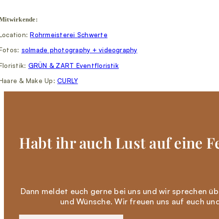
Mitwirkende:
Location:
Rohrmeisterei Schwerte
Fotos:
solmade photography + videography
Floristik:
GRÜN & ZART Eventfloristik
Haare & Make Up:
CURLY
Habt ihr auch Lust auf eine F
Dann meldet euch gerne bei uns und wir sprechen üb
und Wünsche. Wir freuen uns auf euch und