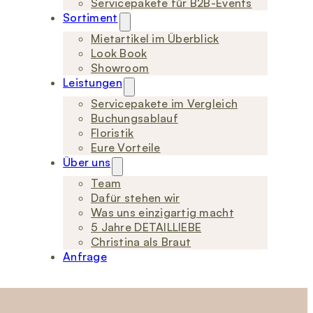
Servicepakete für B2B-Events
Sortiment
Mietartikel im Überblick
Look Book
Showroom
Leistungen
Servicepakete im Vergleich
Buchungsablauf
Floristik
Eure Vorteile
Über uns
Team
Dafür stehen wir
Was uns einzigartig macht
5 Jahre DETAILLIEBE
Christina als Braut
Anfrage