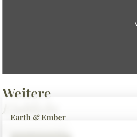
Weitere
Einblicke
Earth & Ember
Alle Events ansehen
Jacqueline & Jendrik