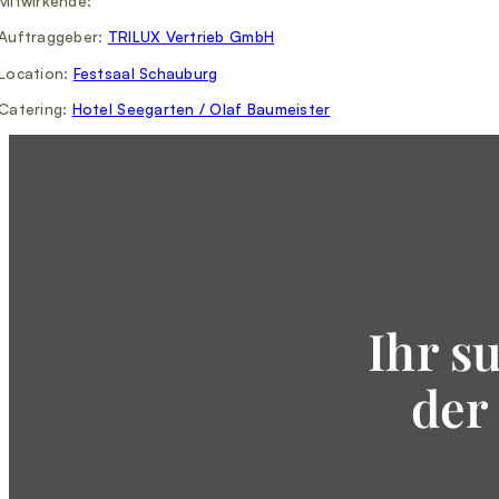
Mitwirkende:
Auftraggeber:
TRILUX Vertrieb GmbH
Location:
Festsaal Schauburg
Catering:
Hotel Seegarten / Olaf Baumeister
Ihr s
der