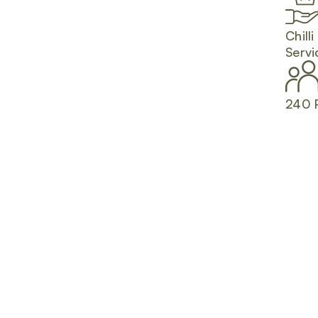
Chilli
Servi
240 