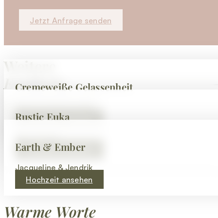
Jetzt Anfrage senden
Weitere
Einblicke
Cremeweiße Gelassenheit
Denise & Christopher
Alle Events ansehen
Rustic Euka
Hochzeit ansehen
Nina & Chris
Earth & Ember
Hochzeit ansehen
Jacqueline & Jendrik
Hochzeit ansehen
Warme Worte