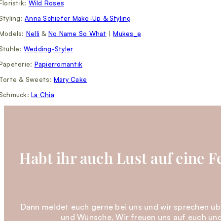
Floristik:
Wild Roses
Styling:
Anna Schiefer Make-Up & Styling
Models:
Nelli
&
No Name So What
|
M
ukes_e
Stühle:
Wedding-Styler
Papeterie:
Papierromantik
Torte & Sweets:
Mary Cake
Schmuck:
La Chia
Habt ihr auch Lust auf eine F
Dann meldet euch gerne bei uns und wir sprechen üb
und Wünsche. Wir freuen uns auf euch und