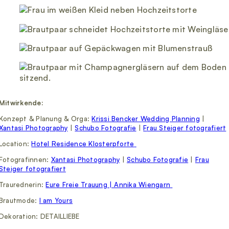
Mitwirkende:
Konzept & Planung & Orga:
Krissi Bencker Wedding Planning
|
X
antasi Photography
|
S
chubo Fotografie
|
F
rau Steiger fotografiert
Location:
Hotel Residence Klosterpforte
Fotografinnen:
X
antasi Photography
|
S
chubo Fotografie
|
Frau
Steiger fotografiert
Traurednerin:
Eure Freie Trauung | Annika Wiengarn
Brautmode:
I am Yours
Dekoration: DETAILLIEBE